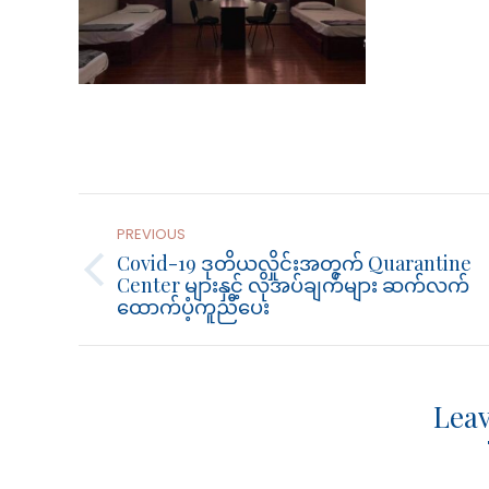
Post
Navigation
PREVIOUS
Covid-19 ဒုတိယလှိုင်းအတွက် Quarantine
Previous
Center များနှင့် လိုအပ်ချက်များ ဆက်လက်
ထောက်ပံ့ကူညီပေး
post:
Leav