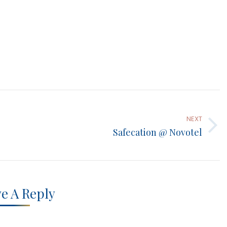
NEXT
Next
Safecation @ Novotel
post:
e A Reply