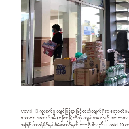
Covid-19 ကူးစက်မှု လျင်မြန်စွာ မြင့်တက်လျက်ရှိရာ ဧရာဝတီဖ
ဘောလုံး အကယ်ဒမီ (ရန်ကုန်)တို့ကို ကျန်းမာရေးနှင့် အားကစား
အဖြစ် ထားရှိနိုင်ရန် စီမံဆောင်ရွက် ထားရှိပါသည်။ Covid