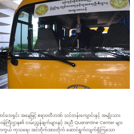
ောင်ဒေးရှင်း အနေဖြင့် ဧရာဝတီဘဏ် သင်တန်းကျောင်းနှင့် အမျိုးသား
 ဝန်ကြီးဌာန၏ လမ်းညွှန်ချက်များနှင့် အညီ Quarantine Center များ
-19 ကာကွယ် ကုသရေး အင်တိုက်အားတိုက် ဆောင်ရွက်လျက်ရှိကြသော