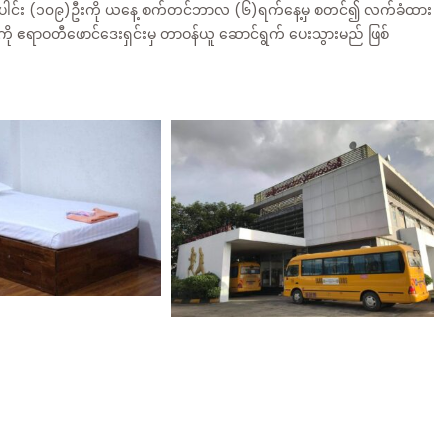
စုပေါင်း (၁၀၉)ဦးကို ယနေ့ စက်တင်ဘာလ (၆)ရက်နေ့မှ စတင်၍ လက်ခံထား
ဝဝကို ဧရာဝတီဖောင်ဒေးရှင်းမှ တာဝန်ယူ ဆောင်ရွက် ပေးသွားမည် ဖြစ်