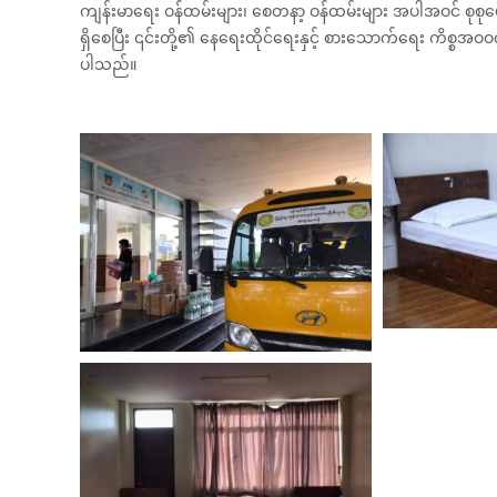
ကျန်းမာရေး ဝန်ထမ်းများ၊ စေတနာ့ ဝန်ထမ်းများ အပါအဝင် စု
ရှိစေပြီး ၎င်းတို့၏ နေရေးထိုင်ရေးနှင့် စားသောက်ရေး ကိစ္စအ
ပါသည်။