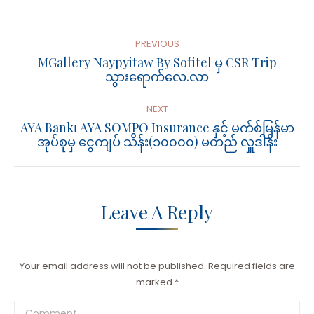
Post
Navigation
PREVIOUS
MGallery Naypyitaw By Sofitel မှ CSR Trip
Previous
သွားရောက်လေ.လာ
post:
NEXT
AYA Bank၊ AYA SOMPO Insurance နှင့် မက်စ်မြန်မာ
Next
အုပ်စုမှ ငွေကျပ် သိန်း(၁၀၀၀၀) မတည် လှူဒါန်း
post:
Leave A Reply
Your email address will not be published. Required fields are
marked
*
Comment