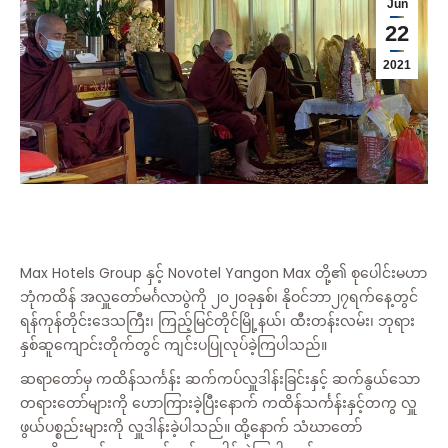
Jun
22
2021
Max Hotels Group နှင့် Novotel Yangon Max တို့၏ စုပေါင်းမဟာ
ဘုံကထိန် အလှူတော်မင်္ဂလာပွဲကို ၂၀၂၀ခုနှစ်၊ နိုဝင်ဘာ၂၇ရက်နေ့တွင်
ရန်ကုန်တိုင်းဒေသကြီး၊ ကြည့်မြင်တိုင်မြို့နယ်၊ ထီးတန်းလမ်း၊ ဘုရား
နှစ်ဆူကျောင်းတိုက်တွင် ကျင်းပပြုလုပ်ခဲ့ကြပါသည်။
ဆရာတော်မှ ကထိန်သင်္ကန်း ဆက်ကပ်လှူဒါန်းခြင်းနှင့် ဆက်နွယ်သော
တရားတော်များကို ဟောကြားခဲ့ပြီးနောက် ကထိန်သင်္ကန်းနှင့်တကွ လှူ
ဖွယ်ပစ္စည်းများကို လှူဒါန်းခဲ့ပါသည်။ ထို့နောက် သံဃာတော်