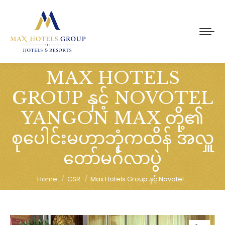
MAX HOTELS
GROUP နှင့် NOVOTEL
YANGON MAX တို့၏
You are here:
စုပေါင်းမဟာဘုံကထိန် အလှူ
တော်မင်္ဂလာပွဲ
Home
CSR
Max Hotels Group နှင့် Novotel…