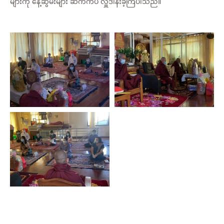
များကို နေ့ဆွမ်းများ ဆက်ကပ် လှူဒါန်းခဲ့ကြပါသည်။