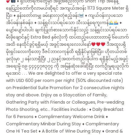
♦️
ရုံးပိတ်ရက်တွေမှာ အဖွဲ့အစည်းလိုက် Short Trip အနေနဲ့
နေပြည်တော်ကိုလာမယ်ဆိုရင် အကျယ်အ၀န်း 1173 Square Meter ရှိ
ပြီး၊
♦️
နန်းတော်တမျှ ခမ်းနားလှတဲ့ဧည့်ခန်း
♦️
ကျယ်၀န်းလှပသော
အိပ်ခန်းနှစ်ခန်း၊
♦️
သန့်ရှင်းသပ်ရပ်သော သီးသန့်ရေကူးကန်
♦️
ပျော်ပျော်ပါးပါး ချက်ပြုတ်စားသောက်နိုင်သည့် သန့်ရှင်းသပ်ရပ်သော
မီးဖိုချောင်နှင့် Extra Bed နှစ်လုံးကို ထပ်ထည့်ပေးထားတာမို့ ၆ယောက်
အထိ နေထိုင်ခွင့်ရရှိမယ့် အခွင့်အရေးလေးပါနော်
ဒီအထူးပရို
မိုးရှင်းလေးကိုတော့ ဒီဇင်ဘာလကုန်ထိ ရရှိနိုင်မှာဖြစ်ပြီး၊ ဟိုတယ်တစ်
ခုလုံးမှာ ၂ ခန်းသာရှိပြီး ၂ ညနှင့်အထက်တည်းခိုပါက ရရှိနိုင်မည့်အခွင့်
အရေးမို့ ၀၉ ၄၄၄၄၇၈၃၇၄ ကို အမြန်ဆုံးခေါ်ဆိုပြီး လက်ဦးမှုရယူလိုက်
ရအောင် . . . We are delighted to offer a very special rate
with USD 600 per room per night (50% discounted rate)
on Presidential Suite Promotion for 2 consecutive nights
stay and above. Enjoy as a Staycation of Family,
Gathering Party with Friends or Colleagues, Pre-wedding
Photo Shooting, etc… Facilities include :
♦️
Daily Breakfast
for 6 Persons
♦️
Complimentary Welcome Drink
♦️
Complimentary Minibar During Stay
♦️
Complimentary
One Hi Tea Set
♦️
A Bottle of Wine During Stay
♦️
Grand &