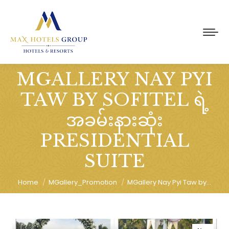
MGALLERY NAY PYI
TAW BY SOFITEL ရဲ့
အခမ်းနားဆုံး
You are here:
PRESIDENTIAL
SUITE
Home
MGallery_Promotion
MGallery Nay Pyi Taw by…