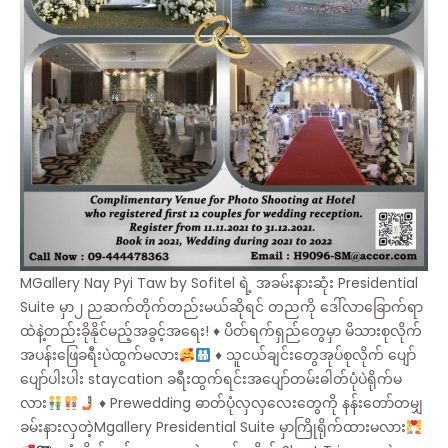
MGallery Nay Pyi Taw by Sofitel ရဲ့ အခမ်းနားဆုံး Presidential
Suite မှာ၂ ညဆက်တိုက်တည်းမယ်ဆိုရင် တညကို ဒေါ်လာခြောက်ရာ
ထဲနဲ့တည်းခိုနိုင်မည့်အခွင့်အရေး!
♦️
ပိတ်ရက်ရှည်တွေမှာ မိသားစုလိုက်
အပန်းဖြေခရီးပဲထွက်မလား
♦️
သူငယ်ချင်းတွေအုပ်စုလိုက် ပျော်
ပျော်ပါးပါး staycation ခရီးထွက်ရင်းအပျော်တမ်းဓါတ်ပုံပဲရိုက်မ
လား
♦️
Prewedding ဓာတ်ပုံလှလှလေးတွေကို နန်းတော်တမျှ
ခမ်းနားလှတဲ့Mgallery Presidential Suite မှာကြိုရိုက်ထားမလား