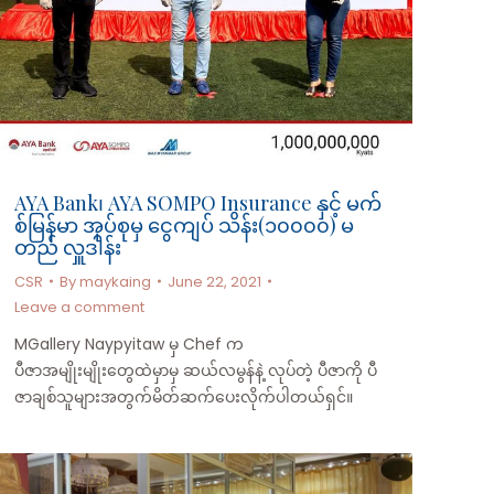
AYA Bank၊ AYA SOMPO Insurance နှင့် မက်
စ်မြန်မာ အုပ်စုမှ ငွေကျပ် သိန်း(၁၀၀၀၀) မ
တည် လှူဒါန်း
CSR
By
maykaing
June 22, 2021
Leave a comment
MGallery Naypyitaw မှ Chef က
ပီဇာအမျိုးမျိုးတွေထဲမှာမှ ဆယ်လမွန်နဲ့ လုပ်တဲ့ ပီဇာကို ပီ
ဇာချစ်သူများအတွက်မိတ်ဆက်ပေးလိုက်ပါတယ်ရှင်။