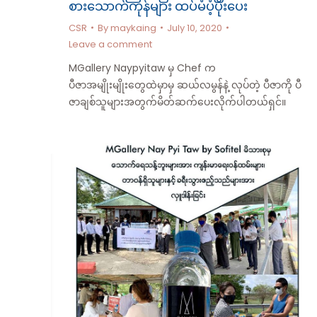
စားသောက်ကုန်များ ထပ်မံပံ့ပိုးပေး
CSR
By
maykaing
July 10, 2020
Leave a comment
MGallery Naypyitaw မှ Chef က
ပီဇာအမျိုးမျိုးတွေထဲမှာမှ ဆယ်လမွန်နဲ့ လုပ်တဲ့ ပီဇာကို ပီ
ဇာချစ်သူများအတွက်မိတ်ဆက်ပေးလိုက်ပါတယ်ရှင်။