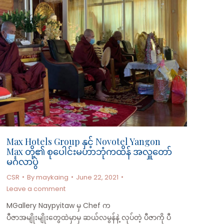
Max Hotels Group နှင့် Novotel Yangon
Max တို့၏ စုပေါင်းမဟာဘုံကထိန် အလှူတော်
မင်္ဂလာပွဲ
CSR
By
maykaing
June 22, 2021
Leave a comment
MGallery Naypyitaw မှ Chef က
ပီဇာအမျိုးမျိုးတွေထဲမှာမှ ဆယ်လမွန်နဲ့ လုပ်တဲ့ ပီဇာကို ပီ