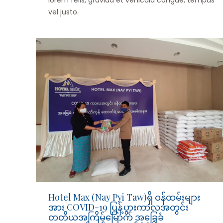
lorem felis, gravida et vehicula congue, tempus
vel justo.
Hotel Max (Nay Pyi Taw)ရှိ ဝန်ထမ်းများ
အား COVID-19 ပြန့်ပွားကာလအတွင်း
တတိယအကြိမ်မြောက် အခြေခံ