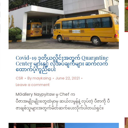
Covid-19 ဒုတိယလှိုင်းအတွက် Quarantine
Center များနှင့် လိုအပ်ချက်များ ဆက်လက်
ထောက်ပံ့ကူညီပေး
CSR
By
maykaing
June 22, 2021
Leave a comment
MGallery Naypyitaw မှ Chef က
ပီဇာအမျိုးမျိုးတွေထဲမှာမှ ဆယ်လမွန်နဲ့ လုပ်တဲ့ ပီဇာကို ပီ
ဇာချစ်သူများအတွက်မိတ်ဆက်ပေးလိုက်ပါတယ်ရှင်။