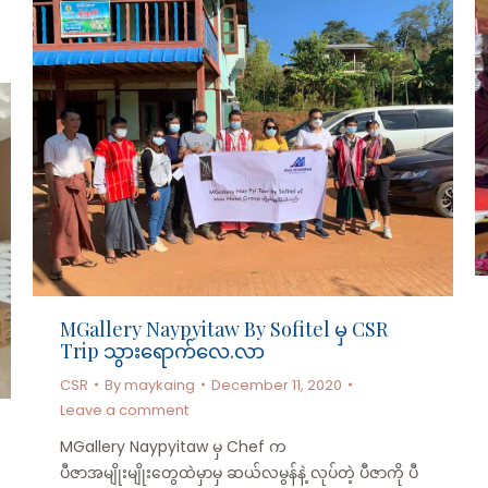
MGallery Naypyitaw By Sofitel မှ CSR
Trip သွားရောက်လေ.လာ
CSR
By
maykaing
December 11, 2020
Leave a comment
MGallery Naypyitaw မှ Chef က
ပီဇာအမျိုးမျိုးတွေထဲမှာမှ ဆယ်လမွန်နဲ့ လုပ်တဲ့ ပီဇာကို ပီ