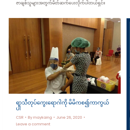
ဇာချစ်သူများအတွက်မိတ်ဆက်ပေးလိုက်ပါတယ်ရှင်။
ရာသီတုပ်ကွေးရောဂါကို မိမိကစ၍ကာကွယ်
ပါ
CSR
By
maykaing
June 26, 2020
Leave a comment