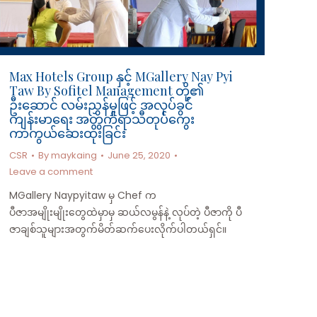
Max Hotels Group နှင့် MGallery Nay Pyi
Taw By Sofitel Management တို့၏
ဦးဆောင် လမ်းညွှန်မှု​ဖြင့် အလုပ်ခွင်
ကျန်းမာရေး အတွက်ရာသီတုပ်ကွေး
ကာကွယ်ဆေးထိုးခြင်း
CSR
By
maykaing
June 25, 2020
Leave a comment
MGallery Naypyitaw မှ Chef က
ပီဇာအမျိုးမျိုးတွေထဲမှာမှ ဆယ်လမွန်နဲ့ လုပ်တဲ့ ပီဇာကို ပီ
ဇာချစ်သူများအတွက်မိတ်ဆက်ပေးလိုက်ပါတယ်ရှင်။