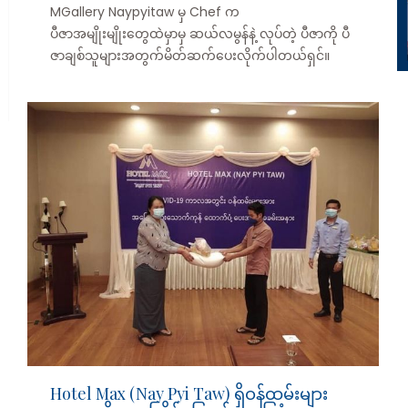
MGallery Naypyitaw မှ Chef က
ပီဇာအမျိုးမျိုးတွေထဲမှာမှ ဆယ်လမွန်နဲ့ လုပ်တဲ့ ပီဇာကို ပီ
ဇာချစ်သူများအတွက်မိတ်ဆက်ပေးလိုက်ပါတယ်ရှင်။
Hotel Max (Nay Pyi Taw) ရှိဝန်ထမ်းများ