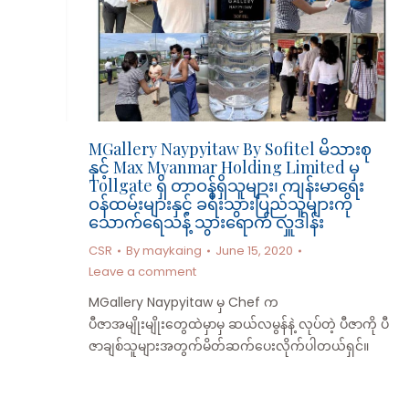
MGallery Naypyitaw By Sofitel မိသားစု
နှင့် Max Myanmar Holding Limited မှ
Tollgate ရှိ တာဝန်ရှိသူများ၊ ကျန်းမာရေး
ဝန်ထမ်းများနှင့် ခရီးသွားပြည်သူများကို
သောက်ရေသန့် သွားရောက် လှူဒါန်း
CSR
By
maykaing
June 15, 2020
Leave a comment
MGallery Naypyitaw မှ Chef က
ပီဇာအမျိုးမျိုးတွေထဲမှာမှ ဆယ်လမွန်နဲ့ လုပ်တဲ့ ပီဇာကို ပီ
ဇာချစ်သူများအတွက်မိတ်ဆက်ပေးလိုက်ပါတယ်ရှင်။