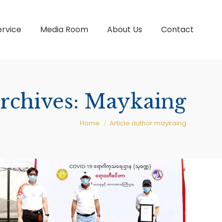
ervice
Media Room
About Us
Contact
rchives:
Maykaing
You are here:
Home
Article author maykaing